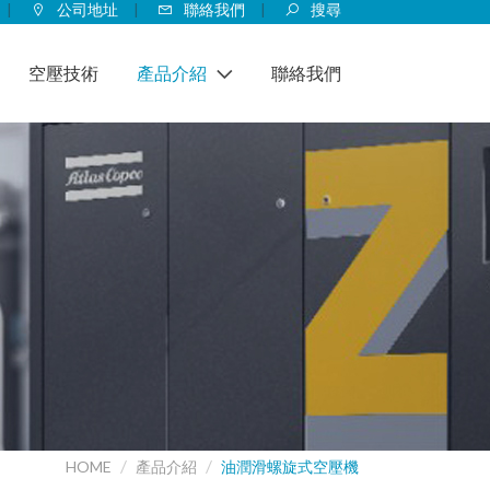
公司地址
聯絡我們
搜尋
空壓技術
產品介紹
聯絡我們
往復式空壓機
柯集團
微油往復式空壓機
油潤滑螺旋式空壓機
無油往復式空壓機
固定轉速螺旋式空壓機
無油空壓機
超高壓往復式空壓機
可變轉速螺旋式空壓機
無油螺旋式空壓機
空氣潔淨設備
增壓機
無油低壓螺旋式空壓機
冷凍式乾燥機
空氣桶
無油渦卷式空壓機
吸附式乾燥機
空壓系統節能專區
HOME
產品介紹
油潤滑螺旋式空壓機
薄膜式乾燥機
連鎖控制系統
特殊氣體空壓機