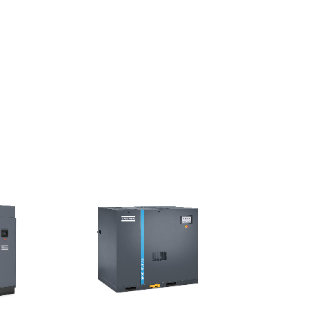
精密過濾器
空壓機熱能回收系統
氮氣機
中古空壓設備
第二道油細分離器
空壓機變頻節能系統
氧氣機
配管動力工程
維修保養計畫