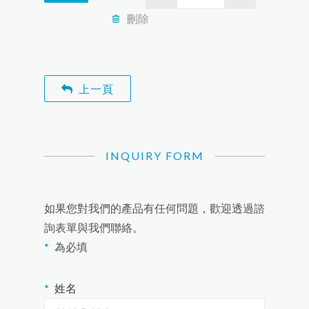
產品介紹
刪除
聯絡我們
往復式空壓機
阿特拉斯科普柯集團
油潤滑螺旋式空壓機
關於我們
上一頁
無油空壓機
空氣潔淨設備
固定轉速螺旋式空壓機
INQUIRY FORM
微油往復式空壓機
無油螺旋式空壓機
可變轉速螺旋式空壓機
無油低壓螺旋式空壓機
冷凍式乾燥機
連鎖控制系統
空壓系統節能專區
空壓機熱能回收系統
無油往復式空壓機
空氣桶
氮氣機
吸附式乾燥機
超高壓往復式空壓機
空壓機變頻節能系統
如果您對我們的產品有任何問題，歡迎透過諮
無油渦卷式空壓機
氧氣機
特殊氣體空壓機
薄膜式乾燥機
詢表單與我們聯絡。
為必填
精密過濾器
中古空壓設備
第二道油細分離器
增壓機
配管動力工程
姓名