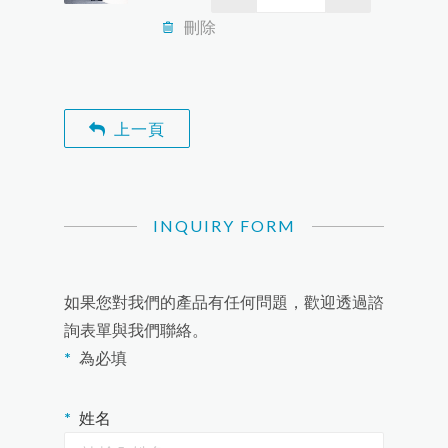
產品介紹
刪除
聯絡我們
往復式空壓機
阿特拉斯科普柯集團
油潤滑螺旋式空壓機
關於我們
上一頁
無油空壓機
空氣潔淨設備
固定轉速螺旋式空壓機
INQUIRY FORM
微油往復式空壓機
無油螺旋式空壓機
可變轉速螺旋式空壓機
無油低壓螺旋式空壓機
冷凍式乾燥機
連鎖控制系統
空壓系統節能專區
空壓機熱能回收系統
無油往復式空壓機
空氣桶
氮氣機
吸附式乾燥機
超高壓往復式空壓機
空壓機變頻節能系統
如果您對我們的產品有任何問題，歡迎透過諮
無油渦卷式空壓機
氧氣機
特殊氣體空壓機
薄膜式乾燥機
詢表單與我們聯絡。
為必填
精密過濾器
中古空壓設備
第二道油細分離器
增壓機
配管動力工程
姓名